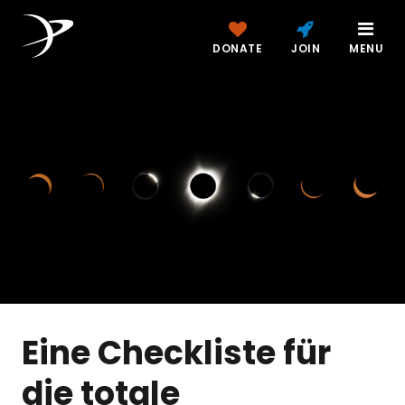
DONATE
JOIN
MENU
Eine Checkliste für
die totale