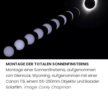
MONTAGE DER TOTALEN SONNENFINSTERNIS
Montage einer Sonnenfinsternis, aufgenommen
von Glenrock, Wyoming. Aufgenommen mit einer
Canon T3i, einem 55-250mm Objektiv und Baader
Solarfilm.
Image: Corey Chapman