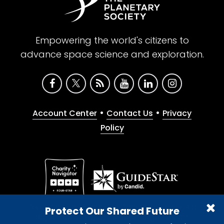
Empowering the world's citizens to
advance space science and exploration.
•
•
Account Center
Contact Us
Privacy
Policy
Give with confidence. The Planetary Society is a
Protect Our Shared Future
registered 501(c)(3) nonprofit organization.