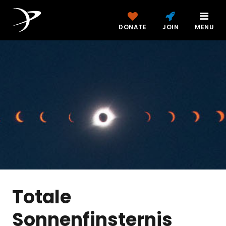
DONATE
JOIN
MENU
Totale
Sonnenfinsternis