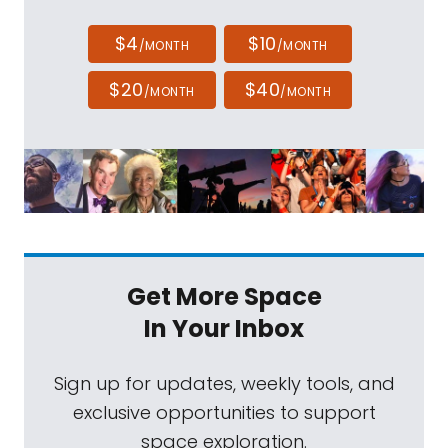
$4
$10
/MONTH
/MONTH
$20
$40
/MONTH
/MONTH
Get More Space
In Your Inbox
Sign up for updates, weekly tools, and
exclusive opportunities to support
space exploration.